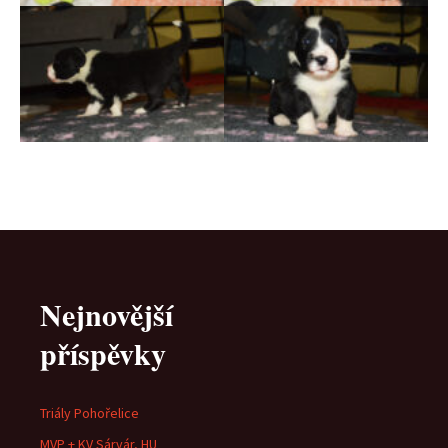
Nejnovější
příspěvky
Triály Pohořelice
MVP + KV Sárvár, HU