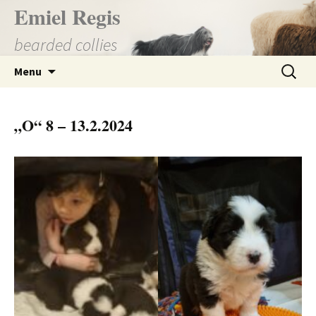
Přejít
Emiel Regis
k
bearded collies
obsahu
webu
Vyhledá
Menu
„O“ 8 – 13.2.2024