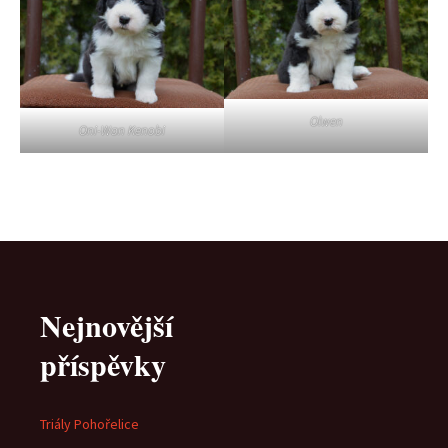
Olwen
Oni-Wan Kenobi
Nejnovější
příspěvky
Triály Pohořelice