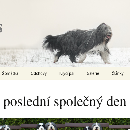
s
Štěňátka
Odchovy
Krycí psi
Galerie
Články
Vrh „P“ – externí vrh
Obi-Wan Kenobi
Vycházky
K čemu js
haplotypy
 poslední společný den
Vrh „O“
Nivellen
Výstavy
Co je to v
Vrh „N“
Marigold
Sport
Barvy u Be
Vrh „M“
Kaer Morhen
Ostatní
Barvičky u