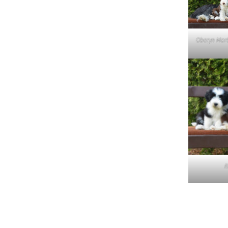
Lujza
Beruška
Oberyn Mart
Citera
R