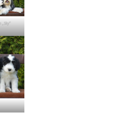
Štěňátka „P“
ědičnosti barev
štěňátka „O“
 „Sky“
ollie a DLK
štěňátka „N“
ollie a CEA
štěňátka „M“
í retinální
bearded collie
štěňátka „L“
štěňátka „K“
štěňátka „J“
štěňátka „I“
štěňátka „H“
štěňátka „G“