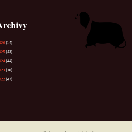
Vrh „B“
Archivy
Vrh „A“
026
(14)
025
(43)
024
(44)
023
(38)
022
(47)