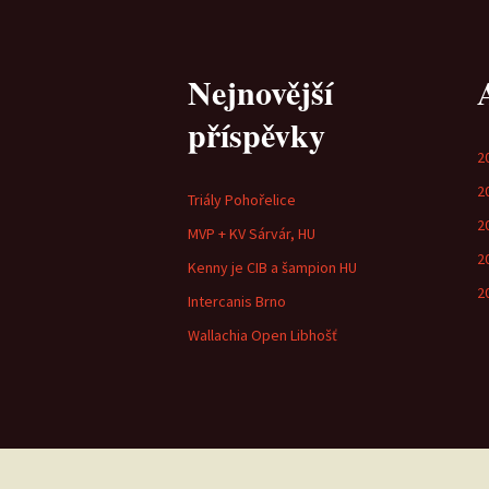
Nejnovější
příspěvky
2
2
Triály Pohořelice
2
MVP + KV Sárvár, HU
2
Kenny je CIB a šampion HU
2
Intercanis Brno
Wallachia Open Libhošť