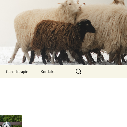
Vyhledávání
Canisterapie
Kontakt
ou ony
O nás
lastně COI?
arded Collií
 bearded collií