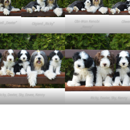
Vrh „L“
Jon Snow
Štěňátka
Tabulka d
Vrh „K“
Iowerth
Obi-Wan Kenobi
Olwen
ell „Dexter“
Olgierd „Ricky“
Bearded c
„Kenny“
Vrh „J“
Fercart Cidaris
Bearded c
Vrh „I“
Progresivn
atrofie a 
Vrh „H“ – externí vrh
Vrh „G“
Vrh „F“
icky, Dexter, Sky, Eevee, Kenny
Ricky, Dexter, Sky, Kenny
Vrh „E“
Vrh „D“
Vrh „C“