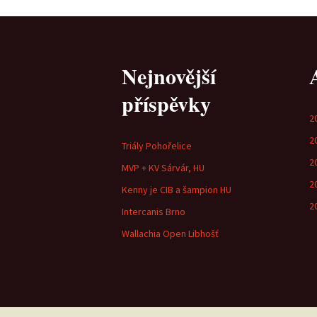
Lujza
Beruška
Nejnovější
Citera
příspěvky
2
2
Triály Pohořelice
2
MVP + KV Sárvár, HU
2
Kenny je CIB a šampion HU
2
Intercanis Brno
Wallachia Open Libhošť