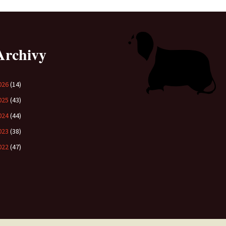
Vrh „L“
Jon Snow
Štěňátka
Tabulka d
Vrh „K“
Iowerth
Bearded c
Archivy
Vrh „J“
Fercart Cidaris
Bearded c
Vrh „I“
026
(14)
Progresivn
atrofie a 
025
(43)
Vrh „H“ – externí vrh
024
(44)
Vrh „G“
023
(38)
022
(47)
Vrh „F“
Vrh „E“
Vrh „D“
Vrh „C“