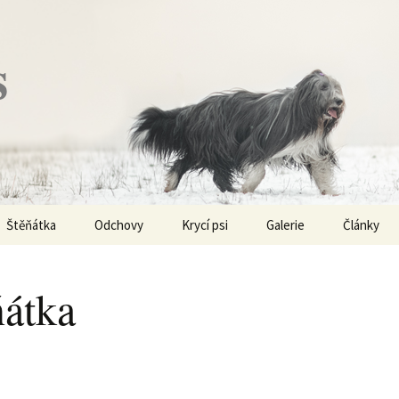
s
Štěňátka
Odchovy
Krycí psi
Galerie
Články
Vrh „P“ – externí vrh
Obi-Wan Kenobi
Vycházky
K čemu js
haplotypy
ňátka
Vrh „O“
Nivellen
Výstavy
Co je to v
Vrh „N“
Marigold
Sport
Barvy u Be
Vrh „M“
Kaer Morhen
Ostatní
Barvičky u