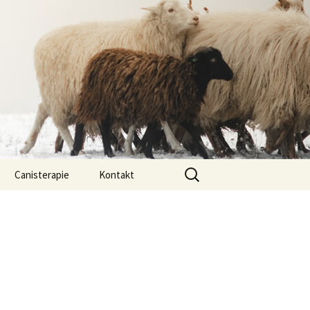
Vyhledávání
Canisterapie
Kontakt
ou ony
O nás
lastně COI?
arded Collií
 bearded collií