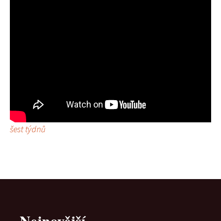
šest týdnů
Nejnovější