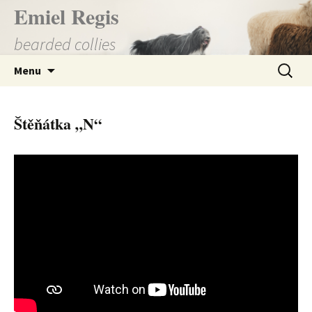
Přejít
Emiel Regis
k
bearded collies
obsahu
webu
Vyhledá
Menu
Štěňátka „N“