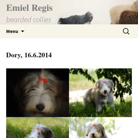
Přejít
Emiel Regis
k
bearded collies
obsahu
webu
Vyhledá
Menu
Dory, 16.6.2014