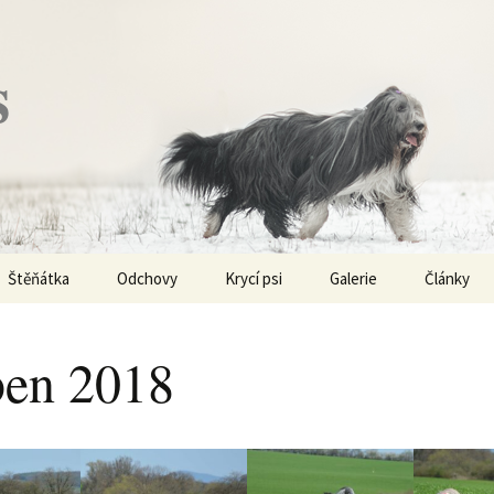
s
Štěňátka
Odchovy
Krycí psi
Galerie
Články
Vrh „P“ – externí vrh
Obi-Wan Kenobi
Vycházky
K čemu js
haplotypy
en 2018
Vrh „O“
Nivellen
Výstavy
Co je to v
Vrh „N“
Marigold
Sport
Barvy u Be
Vrh „M“
Kaer Morhen
Ostatní
Barvičky u