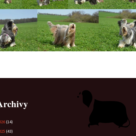
Vrh „B“
Vrh „A“
Archivy
026
(14)
025
(43)