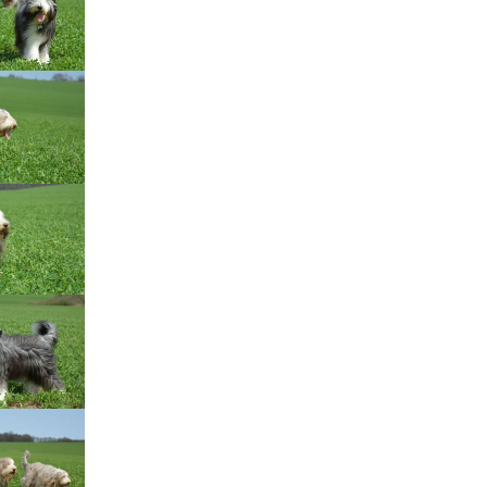
Štěňátka „P“
ědičnosti barev
štěňátka „O“
ollie a DLK
štěňátka „N“
ollie a CEA
štěňátka „M“
í retinální
bearded collie
štěňátka „L“
štěňátka „K“
štěňátka „J“
štěňátka „I“
štěňátka „H“
štěňátka „G“