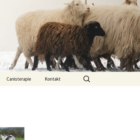
Vyhledávání
Canisterapie
Kontakt
ou ony
O nás
lastně COI?
arded Collií
 bearded collií