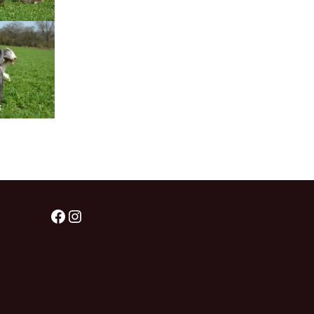
štěňátka „F“
štěňátka „E“
štěňátka „D“
štěňátka „C“
štěňátka „B“
Facebook
Instagram