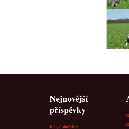
Nejnovější
příspěvky
2
2
Triály Pohořelice