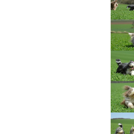
Lujza
Beruška
Citera