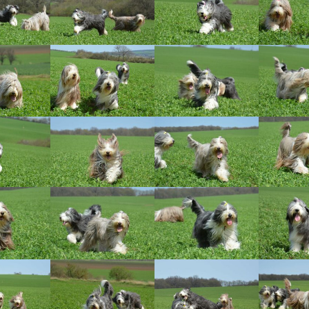
Vrh „L“
Jon Snow
Štěňátka
Tabulka d
Vrh „K“
Iowerth
Bearded c
Vrh „J“
Fercart Cidaris
Bearded c
Vrh „I“
Progresivn
atrofie a 
Vrh „H“ – externí vrh
Vrh „G“
Vrh „F“
Vrh „E“
Vrh „D“
Vrh „C“