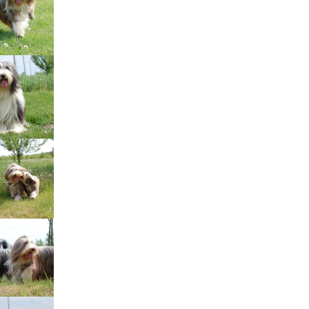
Štěňátka „P“
ědičnosti barev
štěňátka „O“
ollie a DLK
štěňátka „N“
ollie a CEA
štěňátka „M“
í retinální
bearded collie
štěňátka „L“
štěňátka „K“
štěňátka „J“
štěňátka „I“
štěňátka „H“
štěňátka „G“