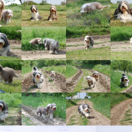
Vrh „B“
Vrh „A“