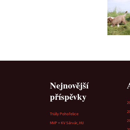
Nejnovější
příspěvky
2
2
Triály Pohořelice
2
MVP + KV Sárvár, HU
2