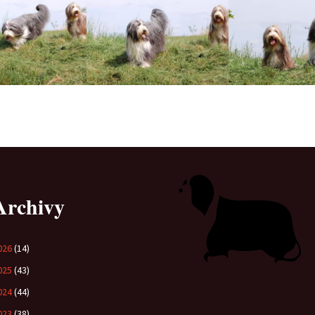
Archivy
026
(14)
025
(43)
024
(44)
023
(38)