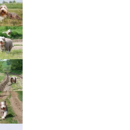
štěňátka „F“
štěňátka „E“
štěňátka „D“
štěňátka „C“
štěňátka „B“