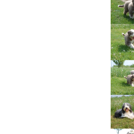
Lujza
Beruška
Citera