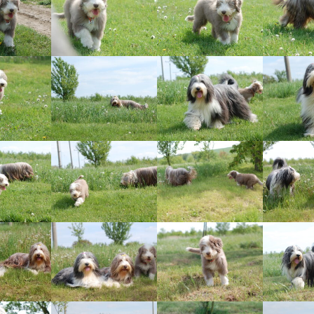
Vrh „L“
Jon Snow
Štěňátka
Tabulka d
Vrh „K“
Iowerth
Bearded c
Vrh „J“
Fercart Cidaris
Bearded c
Vrh „I“
Progresivn
atrofie a 
Vrh „H“ – externí vrh
Vrh „G“
Vrh „F“
Vrh „E“
Vrh „D“
Vrh „C“