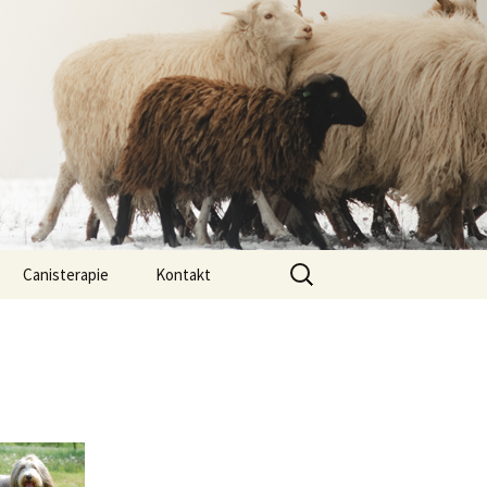
Vyhledávání
Canisterapie
Kontakt
ou ony
O nás
lastně COI?
arded Collií
 bearded collií