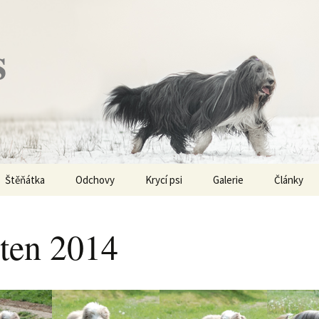
s
Štěňátka
Odchovy
Krycí psi
Galerie
Články
Vrh „P“ – externí vrh
Obi-Wan Kenobi
Vycházky
K čemu js
haplotypy
ten 2014
Vrh „O“
Nivellen
Výstavy
Co je to v
Vrh „N“
Marigold
Sport
Barvy u Be
Vrh „M“
Kaer Morhen
Ostatní
Barvičky u