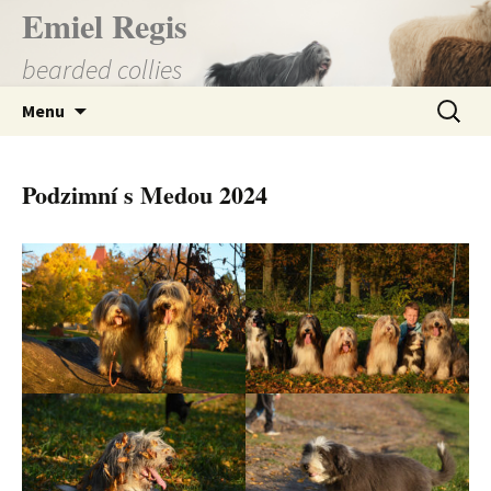
Přejít
Emiel Regis
k
bearded collies
obsahu
webu
Vyhledá
Menu
Podzimní s Medou 2024