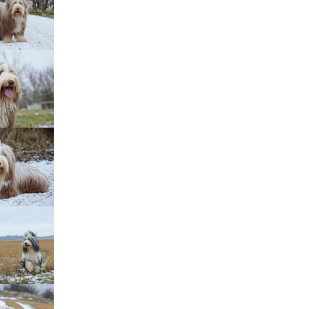
Štěňátka „P“
ědičnosti barev
štěňátka „O“
ollie a DLK
štěňátka „N“
ollie a CEA
štěňátka „M“
í retinální
bearded collie
štěňátka „L“
štěňátka „K“
štěňátka „J“
štěňátka „I“
štěňátka „H“
štěňátka „G“