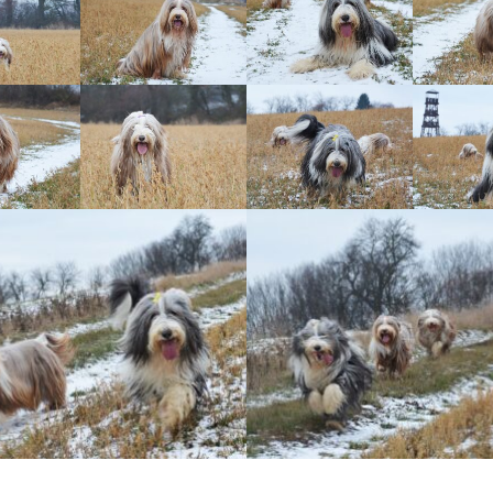
Vrh „B“
Vrh „A“