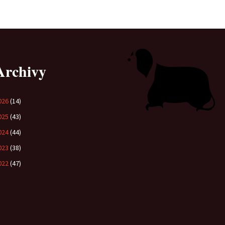
Archivy
026
(14)
025
(43)
024
(44)
023
(38)
022
(47)