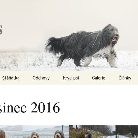
s
Štěňátka
Odchovy
Krycí psi
Galerie
Články
Vrh „P“ – externí vrh
Obi-Wan Kenobi
Vycházky
K čemu js
haplotypy
sinec 2016
Vrh „O“
Nivellen
Výstavy
Co je to v
Vrh „N“
Marigold
Sport
Barvy u Be
Vrh „M“
Kaer Morhen
Ostatní
Barvičky u