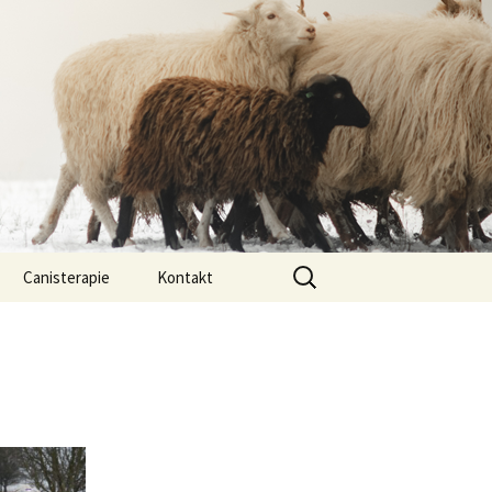
Vyhledávání
Canisterapie
Kontakt
ou ony
O nás
lastně COI?
arded Collií
 bearded collií