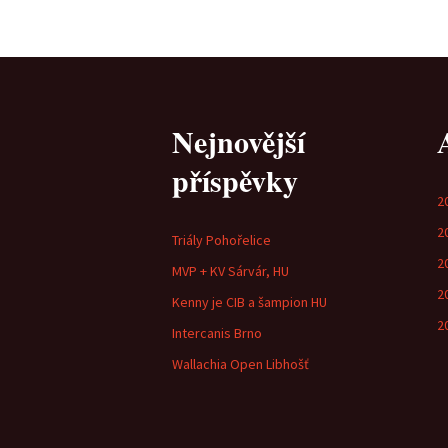
Nejnovější
příspěvky
2
2
Triály Pohořelice
2
MVP + KV Sárvár, HU
2
Kenny je CIB a šampion HU
2
Intercanis Brno
Wallachia Open Libhošť