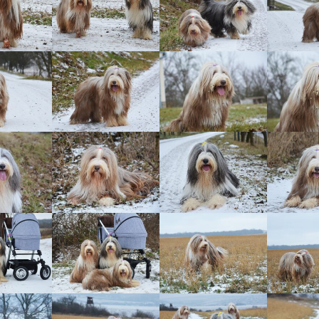
Vrh „L“
Jon Snow
Štěňátka
Tabulka d
Vrh „K“
Iowerth
Bearded c
Vrh „J“
Fercart Cidaris
Bearded c
Vrh „I“
Progresivn
atrofie a 
Vrh „H“ – externí vrh
Vrh „G“
Vrh „F“
Vrh „E“
Vrh „D“
Vrh „C“