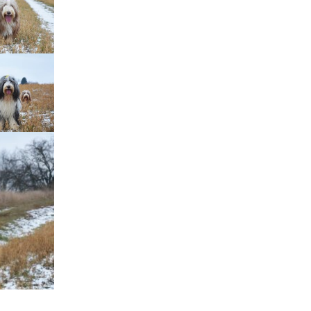
štěňátka „F“
štěňátka „E“
štěňátka „D“
štěňátka „C“
štěňátka „B“