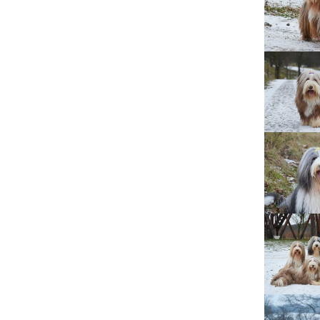
Lujza
Beruška
Citera