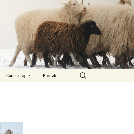
Vyhledávání
Canisterapie
Kontakt
ou ony
O nás
lastně COI?
arded Collií
 bearded collií