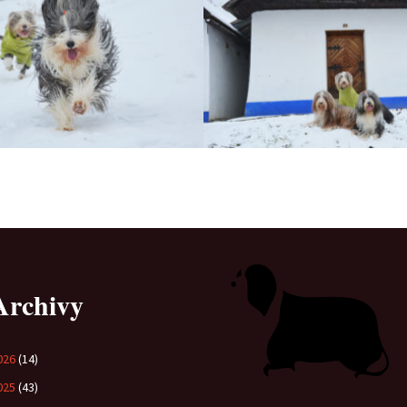
Archivy
026
(14)
025
(43)