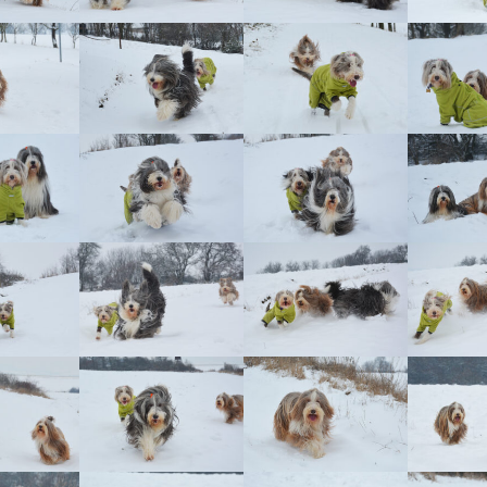
Vrh „B“
Vrh „A“