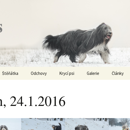
s
Štěňátka
Odchovy
Krycí psi
Galerie
Články
Vrh „P“ – externí vrh
Obi-Wan Kenobi
Vycházky
K čemu js
haplotypy
h, 24.1.2016
Vrh „O“
Nivellen
Výstavy
Co je to v
Vrh „N“
Marigold
Sport
Barvy u Be
Vrh „M“
Kaer Morhen
Ostatní
Barvičky u