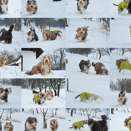
Vrh „L“
Jon Snow
Štěňátka
Tabulka d
Vrh „K“
Iowerth
Bearded c
Vrh „J“
Fercart Cidaris
Bearded c
Vrh „I“
Progresivn
atrofie a 
Vrh „H“ – externí vrh
Vrh „G“
Vrh „F“
Vrh „E“
Vrh „D“
Vrh „C“