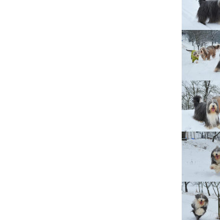
Lujza
Beruška
Citera