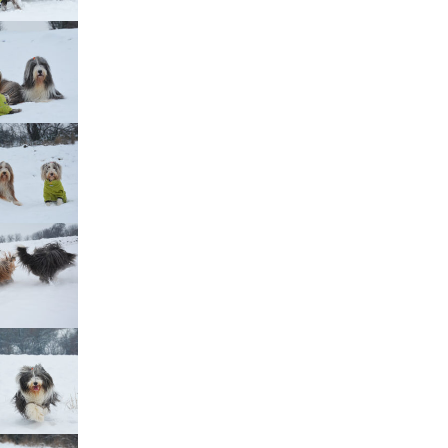
štěňátka „F“
štěňátka „E“
štěňátka „D“
štěňátka „C“
štěňátka „B“