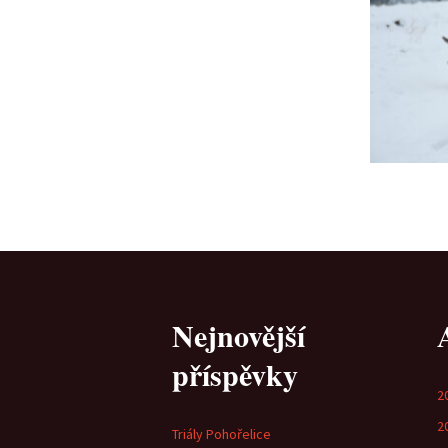
Nejnovější
příspěvky
2
2
Triály Pohořelice