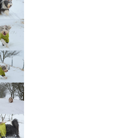
Štěňátka „P“
ědičnosti barev
štěňátka „O“
ollie a DLK
štěňátka „N“
ollie a CEA
štěňátka „M“
í retinální
bearded collie
štěňátka „L“
štěňátka „K“
štěňátka „J“
štěňátka „I“
štěňátka „H“
štěňátka „G“