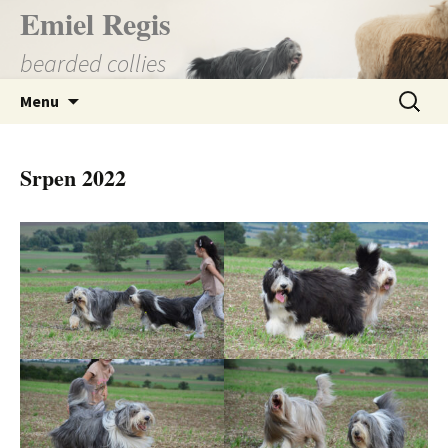
Přejít
Emiel Regis
k
bearded collies
obsahu
webu
Vyhledá
Menu
Srpen 2022