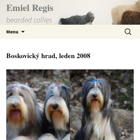
Přejít
Emiel Regis
k
bearded collies
obsahu
webu
Vyhledá
Menu
Boskovický hrad, leden 2008