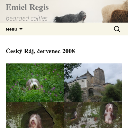
Přejít
Emiel Regis
k
bearded collies
obsahu
webu
Vyhledá
Menu
Český Ráj, červenec 2008