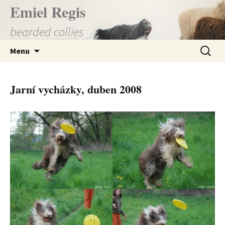
Přejít
Emiel Regis
k
bearded collies
obsahu
webu
Vyhledá
Menu
Jarní vycházky, duben 2008