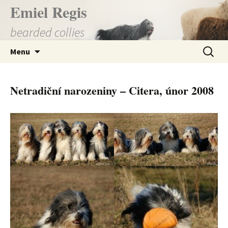
Přejít
Emiel Regis
k
bearded collies
obsahu
webu
Vyhledá
Menu
Netradiční narozeniny – Citera, únor 2008