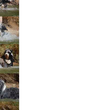
štěňátka „F“
štěňátka „E“
štěňátka „D“
štěňátka „C“
štěňátka „B“