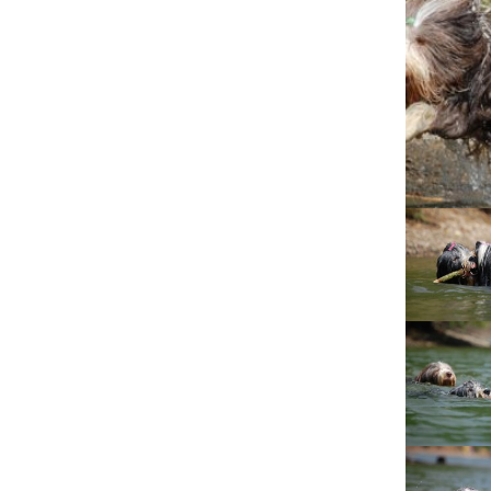
Lujza
Beruška
Citera