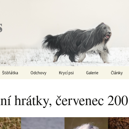
s
Štěňátka
Odchovy
Krycí psi
Galerie
Články
Vrh „P“ – externí vrh
Obi-Wan Kenobi
Vycházky
K čemu js
haplotypy
ní hrátky, červenec 20
Vrh „O“
Nivellen
Výstavy
Co je to v
Vrh „N“
Marigold
Sport
Barvy u Be
Vrh „M“
Kaer Morhen
Ostatní
Barvičky u