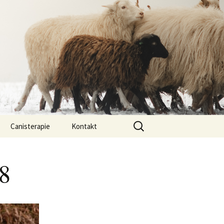
Vyhledávání
Canisterapie
Kontakt
ou ony
O nás
08
lastně COI?
arded Collií
 bearded collií