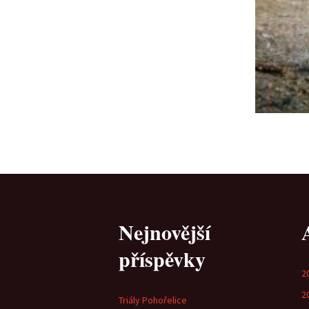
Nejnovější
příspěvky
2
2
Triály Pohořelice