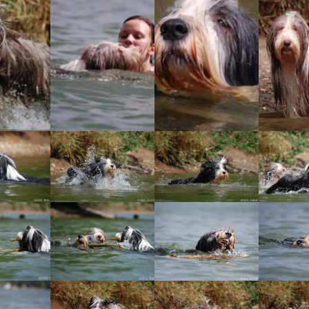
Vrh „L“
Jon Snow
Štěňátka
Tabulka d
Vrh „K“
Iowerth
Bearded c
Vrh „J“
Fercart Cidaris
Bearded c
Vrh „I“
Progresivn
atrofie a 
Vrh „H“ – externí vrh
Vrh „G“
Vrh „F“
Vrh „E“
Vrh „D“
Vrh „C“