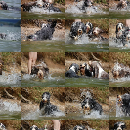
Vrh „B“
Vrh „A“