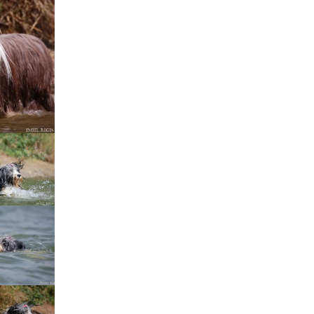
Štěňátka „P“
ědičnosti barev
štěňátka „O“
ollie a DLK
štěňátka „N“
ollie a CEA
štěňátka „M“
í retinální
bearded collie
štěňátka „L“
štěňátka „K“
štěňátka „J“
štěňátka „I“
štěňátka „H“
štěňátka „G“