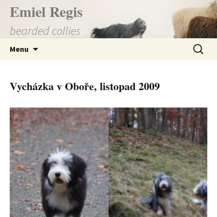
Přejít
Emiel Regis
k
bearded collies
obsahu
webu
Vyhledá
Menu
Vycházka v Oboře, listopad 2009