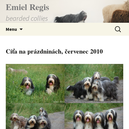
Přejít
Emiel Regis
k
bearded collies
obsahu
webu
Vyhledá
Menu
Cíťa na prázdninách, červenec 2010