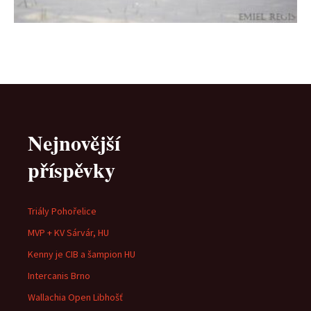
Nejnovější
příspěvky
Triály Pohořelice
MVP + KV Sárvár, HU
Kenny je CIB a šampion HU
Intercanis Brno
Wallachia Open Libhošť