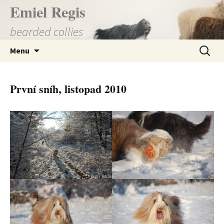
Přejít
Emiel Regis
k
bearded collies
obsahu
webu
Vyhledá
Menu
První sníh, listopad 2010