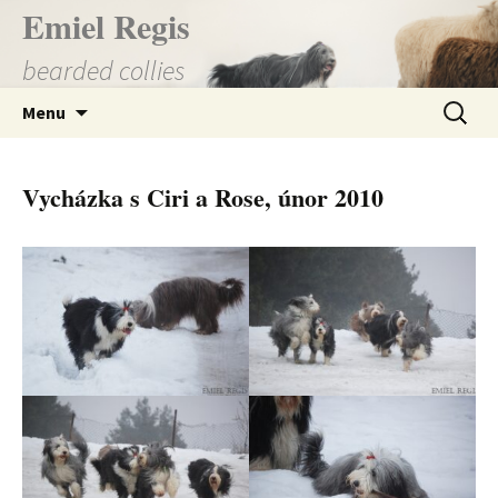
Přejít
Emiel Regis
k
bearded collies
obsahu
webu
Vyhledá
Menu
Vycházka s Ciri a Rose, únor 2010