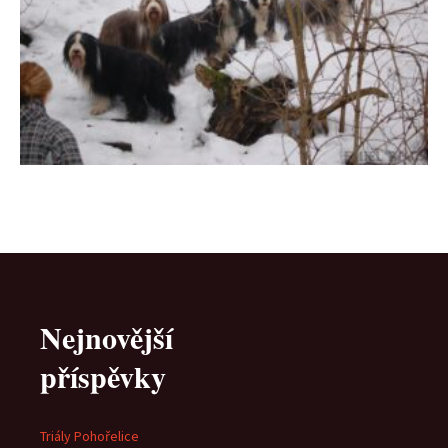
Nejnovější
příspěvky
Triály Pohořelice