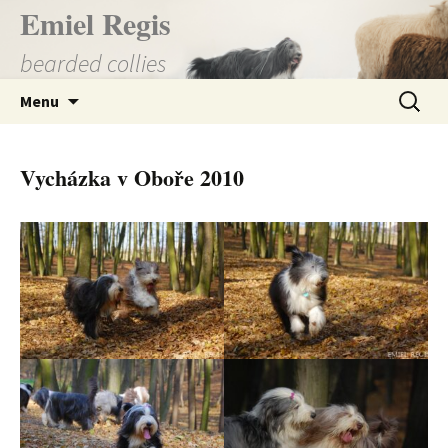
Přejít
Emiel Regis
k
bearded collies
obsahu
webu
Vyhledá
Menu
Vycházka v Oboře 2010