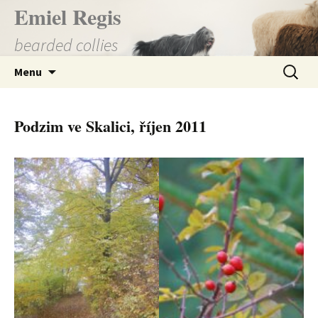
Přejít
Emiel Regis
k
bearded collies
obsahu
webu
Vyhledá
Menu
Podzim ve Skalici, říjen 2011