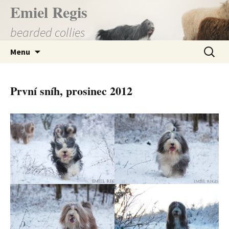
Přejít
Emiel Regis
k
bearded collies
obsahu
webu
Vyhledá
Menu
První sníh, prosinec 2012