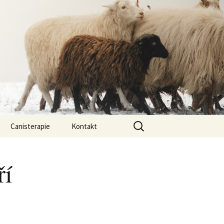
Vyhledávání
Canisterapie
Kontakt
ou ony
O nás
ří
lastně COI?
arded Collií
 bearded collií