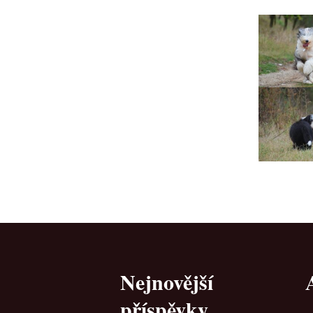
Lujza
Beruška
Citera
Nejnovější
příspěvky