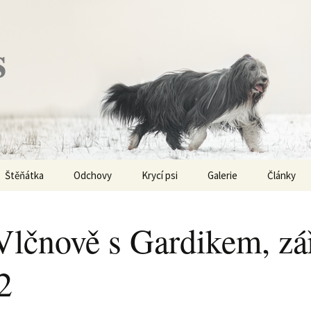
s
Štěňátka
Odchovy
Krycí psi
Galerie
Články
Vrh „P“ – externí vrh
Obi-Wan Kenobi
Vycházky
K čemu js
haplotypy
Vlčnově s Gardikem, zá
Vrh „O“
Nivellen
Výstavy
Co je to v
2
Vrh „N“
Marigold
Sport
Barvy u Be
Vrh „M“
Kaer Morhen
Ostatní
Barvičky u