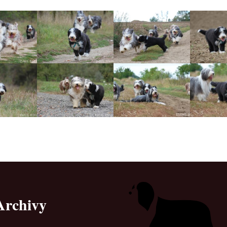
Vrh „L“
Jon Snow
Štěňátka
Tabulka d
Vrh „K“
Iowerth
Bearded c
Vrh „J“
Fercart Cidaris
Bearded c
Vrh „I“
Progresivn
atrofie a 
Vrh „H“ – externí vrh
Vrh „G“
Vrh „F“
Vrh „E“
Vrh „D“
Archivy
Vrh „C“