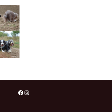
Štěňátka „P“
ědičnosti barev
štěňátka „O“
ollie a DLK
štěňátka „N“
ollie a CEA
štěňátka „M“
í retinální
bearded collie
štěňátka „L“
štěňátka „K“
štěňátka „J“
štěňátka „I“
Facebook
Instagram
štěňátka „H“
štěňátka „G“