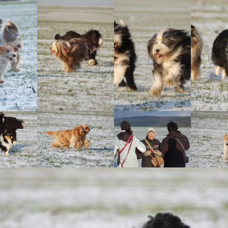
Vrh „B“
Vrh „A“