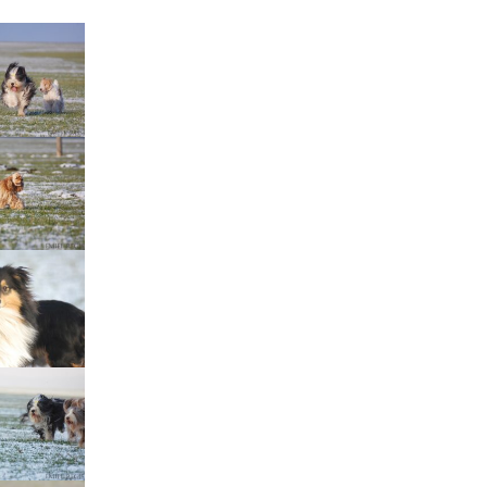
Štěňátka „P“
ědičnosti barev
štěňátka „O“
ollie a DLK
štěňátka „N“
ollie a CEA
štěňátka „M“
í retinální
bearded collie
štěňátka „L“
štěňátka „K“
štěňátka „J“
štěňátka „I“
štěňátka „H“
štěňátka „G“