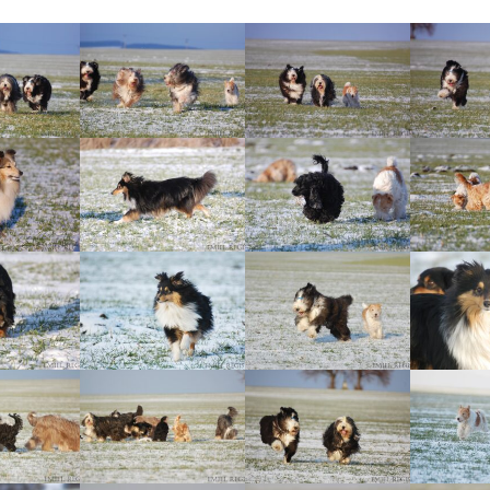
Vrh „L“
Jon Snow
Štěňátka
Tabulka d
Vrh „K“
Iowerth
Bearded c
Vrh „J“
Fercart Cidaris
Bearded c
Vrh „I“
Progresivn
atrofie a 
Vrh „H“ – externí vrh
Vrh „G“
Vrh „F“
Vrh „E“
Vrh „D“
Vrh „C“