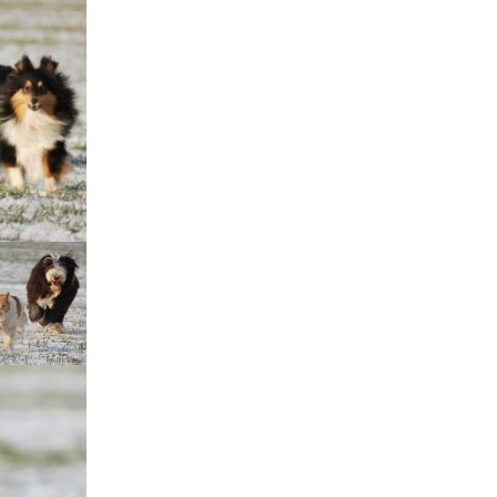
štěňátka „F“
štěňátka „E“
štěňátka „D“
štěňátka „C“
štěňátka „B“