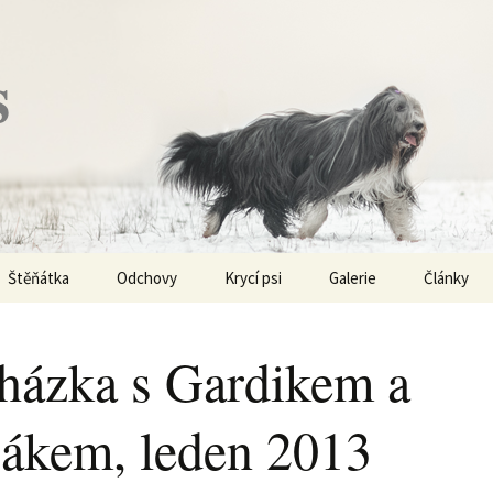
s
Štěňátka
Odchovy
Krycí psi
Galerie
Články
Vrh „P“ – externí vrh
Obi-Wan Kenobi
Vycházky
K čemu js
haplotypy
házka s Gardikem a
Vrh „O“
Nivellen
Výstavy
Co je to v
čákem, leden 2013
Vrh „N“
Marigold
Sport
Barvy u Be
Vrh „M“
Kaer Morhen
Ostatní
Barvičky u