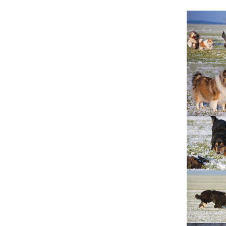
Lujza
Beruška
Citera