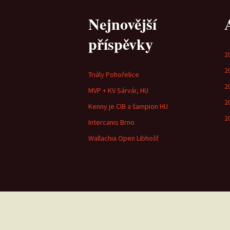
Nejnovější
příspěvky
2
2
Triály Pohořelice
2
MVP + KV Sárvár, HU
2
Kenny je CIB a šampion HU
2
Intercanis Brno
Wallachia Open Libhošť