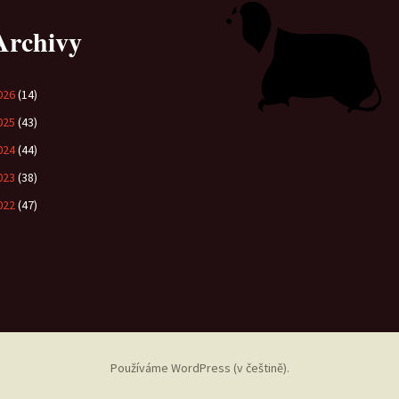
Archivy
026
(14)
025
(43)
024
(44)
023
(38)
022
(47)
Používáme WordPress (v češtině).