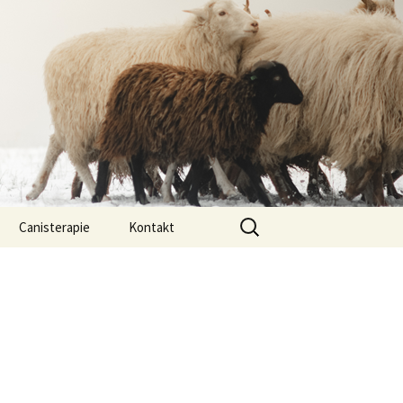
Vyhledávání
Canisterapie
Kontakt
ou ony
O nás
lastně COI?
arded Collií
 bearded collií