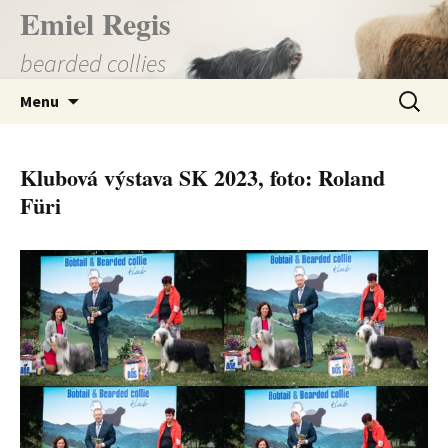
Přejít
Emiel Regis
k
bearded collies
obsahu
webu
Vyhledá
Menu
Klubová výstava SK 2023, foto: Roland
Füri