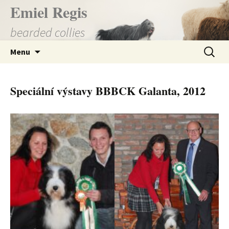
Přejít
Emiel Regis
k
bearded collies
obsahu
webu
Vyhledá
Menu
Speciální výstavy BBBCK Galanta, 2012