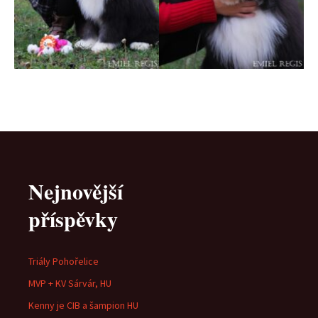
Nejnovější
příspěvky
Triály Pohořelice
MVP + KV Sárvár, HU
Kenny je CIB a šampion HU