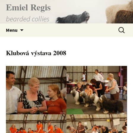
Přejít
Emiel Regis
k
bearded collies
obsahu
webu
Vyhledá
Menu
Klubová výstava 2008