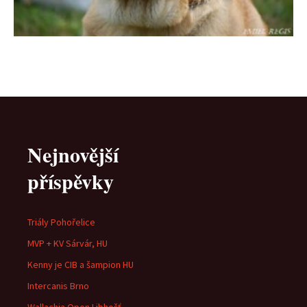
Nejnovější
příspěvky
Triály Pohořelice
MVP + KV Sárvár, HU
Kenny je CIB a šampion HU
Intercanis Brno