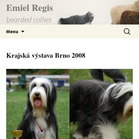
Přejít
Emiel Regis
k
bearded collies
obsahu
webu
Vyhledá
Menu
Krajská výstava Brno 2008