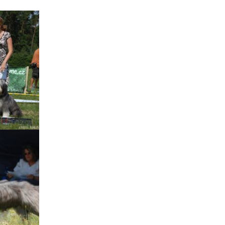
Štěňátka „P“
ědičnosti barev
štěňátka „O“
ollie a DLK
štěňátka „N“
ollie a CEA
štěňátka „M“
í retinální
bearded collie
štěňátka „L“
štěňátka „K“
štěňátka „J“
štěňátka „I“
štěňátka „H“
štěňátka „G“