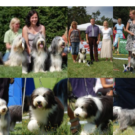
Vrh „L“
Jon Snow
Štěňátka
Tabulka d
Vrh „K“
Iowerth
Bearded c
Vrh „J“
Fercart Cidaris
Bearded c
Vrh „I“
Progresivn
atrofie a 
Vrh „H“ – externí vrh
Vrh „G“
Vrh „F“
Vrh „E“
Vrh „D“
Vrh „C“