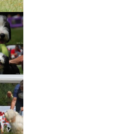
štěňátka „F“
štěňátka „E“
štěňátka „D“
štěňátka „C“
štěňátka „B“