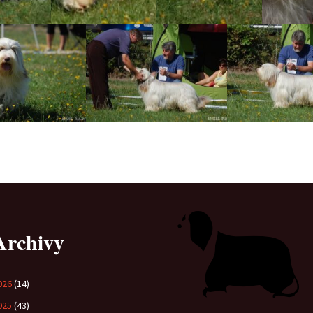
Archivy
026
(14)
025
(43)