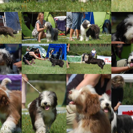
Vrh „B“
Vrh „A“