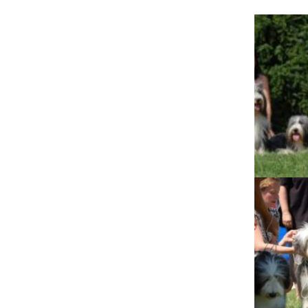
Lujza
Beruška
Citera