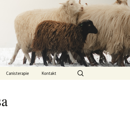
Vyhledávání
Canisterapie
Kontakt
ou ony
O nás
sa
lastně COI?
arded Collií
 bearded collií