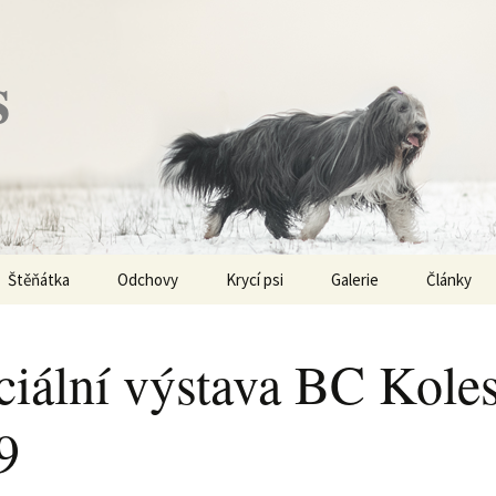
s
Štěňátka
Odchovy
Krycí psi
Galerie
Články
Vrh „P“ – externí vrh
Obi-Wan Kenobi
Vycházky
K čemu js
haplotypy
ciální výstava BC Kole
Vrh „O“
Nivellen
Výstavy
Co je to v
9
Vrh „N“
Marigold
Sport
Barvy u Be
Vrh „M“
Kaer Morhen
Ostatní
Barvičky u