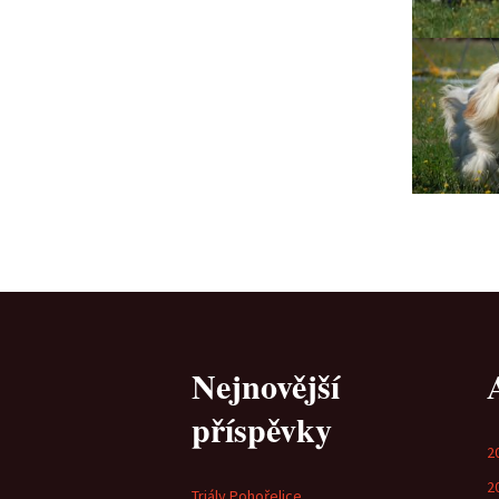
Nejnovější
příspěvky
2
2
Triály Pohořelice