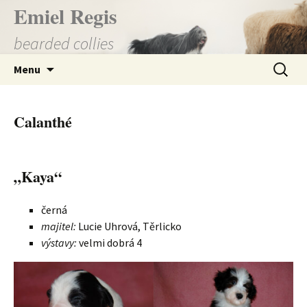
Přejít
Emiel Regis
k
bearded collies
obsahu
webu
Vyhledá
Menu
Calanthé
„Kaya“
černá
majitel:
Lucie Uhrová, Těrlicko
výstavy:
velmi dobrá 4