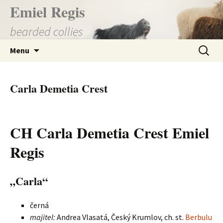
Přejít
Emiel Regis
k
bearded collies
obsahu
webu
Vyhledá
Menu
Carla Demetia Crest
CH Carla Demetia Crest Emiel
Regis
„Carla“
černá
majitel:
Andrea Vlasatá, Český Krumlov, ch. st.
Berbulu