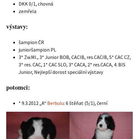
DKK 0/1, chovná
zemřela
výstavy:
šampion ČR
junioršampion PL
3* Zw.Ml., 3* Junior BOB, CACIB, res.CACIB, 5* CAC CZ,
3* res. CAC, 1* CAC SLO, 3* CACA, 2* res.CACA, 4. BIS
Junior, Nejlepší dorost speciální výstavy
potomci:
* 9.3.2012 „A“
Berbulu
: 6 štěňat (5/1), černí