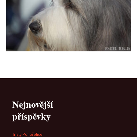
Nejnovější
příspěvky
Triály Pohořelice