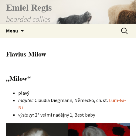
Přejít
Emiel Regis
k
bearded collies
obsahu
webu
Vyhledá
Menu
Flavius Milow
„Milow“
plavý
majitel:
Claudia Diegmann, Německo, ch. st.
Lum-Bi-
Ni
výstavy:
2* velmi nadějný 1, Best baby