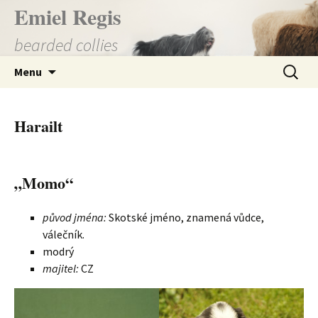
Přejít
Emiel Regis
k
bearded collies
obsahu
webu
Vyhledá
Menu
Harailt
„Momo“
původ jména:
Skotské jméno, znamená vůdce,
válečník.
modrý
majitel:
CZ