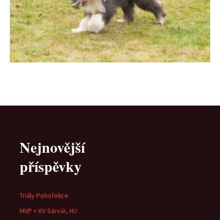
Nejnovější
příspěvky
Triály Pohořelice
MVP + KV Sárvár, HU