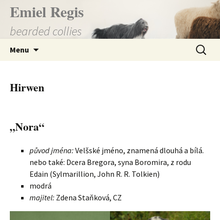
Přejít
Emiel Regis
k
bearded collies
obsahu
webu
Vyhledá
Menu
Hirwen
„Nora“
původ jména:
Velšské jméno, znamená dlouhá a bílá.
nebo také: Dcera Bregora, syna Boromira, z rodu
Edain (Sylmarillion, John R. R. Tolkien)
modrá
majitel:
Zdena Staňková, CZ