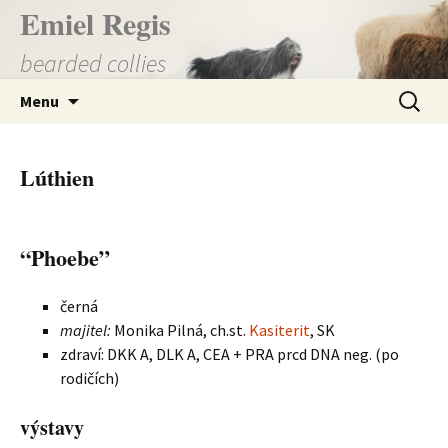
Přejít
Emiel Regis
k
bearded collies
obsahu
webu
Vyhledá
Menu
Lúthien
“Phoebe”
černá
majitel:
Monika Pilná, ch.st.
Kasiterit
, SK
zdraví: DKK A, DLK A, CEA + PRA prcd DNA neg. (po
rodičích)
výstavy