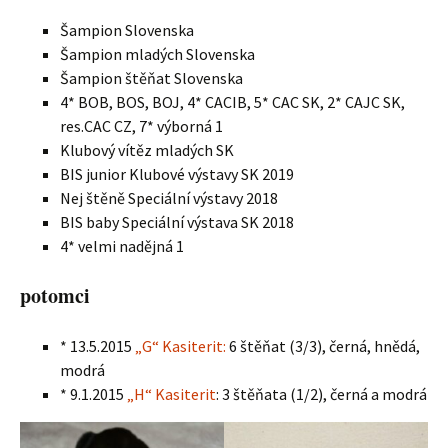
Šampion Slovenska
Šampion mladých Slovenska
Šampion štěňat Slovenska
4* BOB, BOS, BOJ, 4* CACIB, 5* CAC SK, 2* CAJC SK,
res.CAC CZ, 7* výborná 1
Klubový vítěz mladých SK
BIS junior Klubové výstavy SK 2019
Nej štěně Speciální výstavy 2018
BIS baby Speciální výstava SK 2018
4* velmi nadějná 1
potomci
* 13.5.2015
„G“ Kasiterit:
6 štěňat (3/3), černá, hnědá,
modrá
* 9.1.2015
„H“ Kasiterit
: 3 štěňata (1/2), černá a modrá