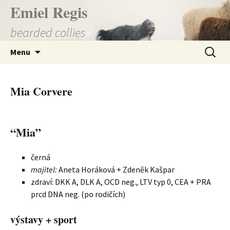
Přejít
Emiel Regis
k
bearded collies
obsahu
webu
Vyhledá
Menu
Mia Corvere
“Mia”
černá
majitel:
Aneta Horáková + Zdeněk Kašpar
zdraví: DKK A, DLK A, OCD neg., LTV typ 0, CEA + PRA
prcd DNA neg. (po rodičích)
výstavy + sport