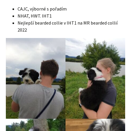
CAJC, výborné s pořadím
NHAT, HWT. IHT1
Nejlepší bearded collie v IHT1 na MR bearded collií
2022