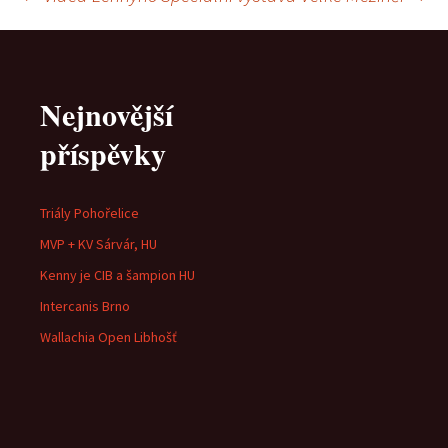
Navigace
pro
Nejnovější
příspěvky
příspěvky
Triály Pohořelice
MVP + KV Sárvár, HU
Kenny je CIB a šampion HU
Intercanis Brno
Wallachia Open Libhošť