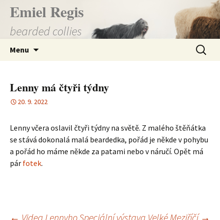
Přejít
Emiel Regis
k
bearded collies
obsahu
webu
Vyhledá
Menu
Lenny má čtyři týdny
20. 9. 2022
Lenny včera oslavil čtyři týdny na světě. Z malého štěňátka
se stává dokonalá malá beardedka, pořád je někde v pohybu
a pořád ho máme někde za patami nebo v náručí. Opět má
pár
fotek
.
←
Videa Lennyho
Speciální výstava Velké Meziříčí
→