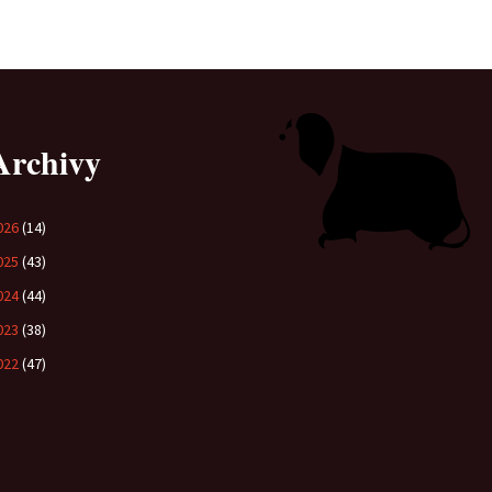
Vrh „B“
Vrh „A“
Archivy
026
(14)
025
(43)
024
(44)
023
(38)
022
(47)