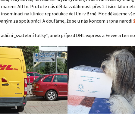
marens All In. Protože nás dělila vzdálenost přes 2 tisíce kilomet
Vrh „L“
Jon Snow
Štěňátka
 inseminaci na klinice reprodukce VetUni v Brně. Moc děkujeme vš
Tabulka d
vaným za spolupráci. A doufáme, že se u nás koncem srpna narodí
Vrh „K“
Iowerth
Bearded c
adiční „svatební fotky“, aneb příjezd DHL express a Eevee a term
Vrh „J“
Fercart Cidaris
Bearded c
Vrh „I“
Progresivn
atrofie a 
Vrh „H“ – externí vrh
Vrh „G“
Vrh „F“
Vrh „E“
Vrh „D“
Vrh „C“