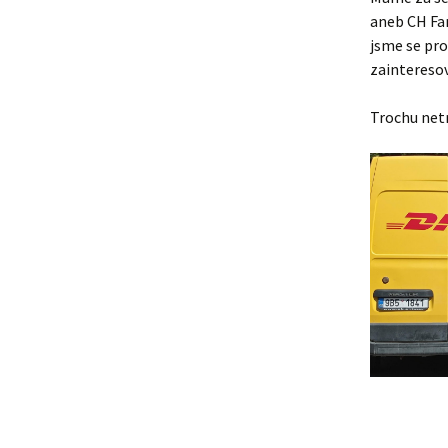
aneb CH Far
Lujza
jsme se pro
zaintereso
Beruška
Trochu netr
Citera