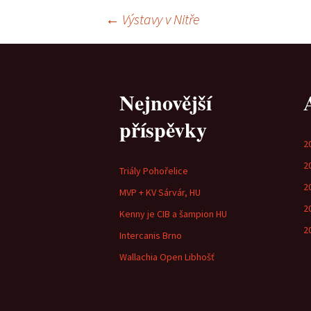
Navigace
←
Výstavy v Nitře
pro
Nejnovější
příspěvky
příspěvky
2
2
Triály Pohořelice
2
MVP + KV Sárvár, HU
2
Kenny je CIB a šampion HU
2
Intercanis Brno
Wallachia Open Libhošť