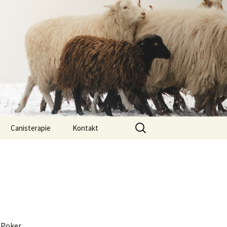
Vyhledávání
Canisterapie
Kontakt
ou ony
O nás
lastně COI?
arded Collií
g Poker
 bearded collií