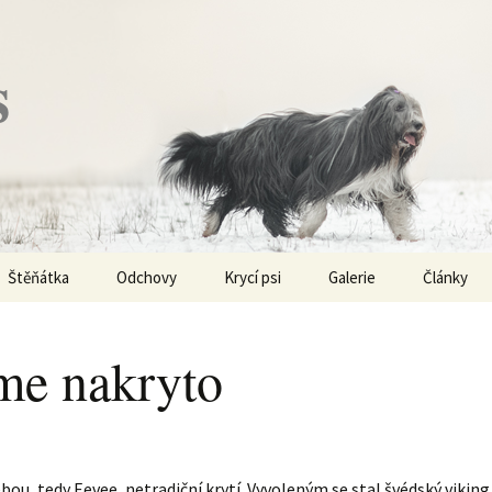
s
Štěňátka
Odchovy
Krycí psi
Galerie
Články
Vrh „P“ – externí vrh
Obi-Wan Kenobi
Vycházky
K čemu js
haplotypy
e nakryto
Vrh „O“
Nivellen
Výstavy
Co je to v
Vrh „N“
Marigold
Sport
Barvy u Be
Vrh „M“
Kaer Morhen
Ostatní
ou, tedy Eevee, netradiční krytí. Vyvoleným se stal švédský vikin
Barvičky u