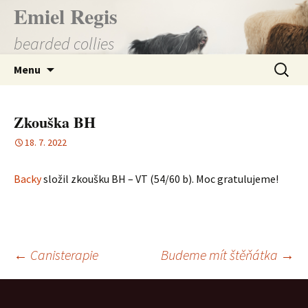
Přejít
Emiel Regis
k
bearded collies
obsahu
webu
Vyhledá
Menu
Zkouška BH
18. 7. 2022
Backy
složil zkoušku BH – VT (54/60 b). Moc gratulujeme!
Navigace
←
Canisterapie
Budeme mít štěňátka
→