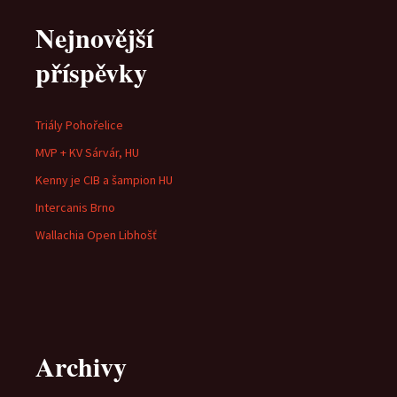
pro
Nejnovější
příspěvky
příspěvky
Triály Pohořelice
MVP + KV Sárvár, HU
Kenny je CIB a šampion HU
Intercanis Brno
Wallachia Open Libhošť
Archivy