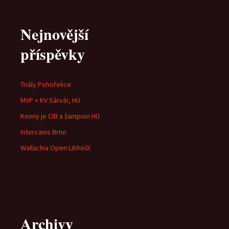
pro
Nejnovější
příspěvky
příspěvky
Triály Pohořelice
MVP + KV Sárvár, HU
Kenny je CIB a šampion HU
Intercanis Brno
Wallachia Open Libhošť
Archivy