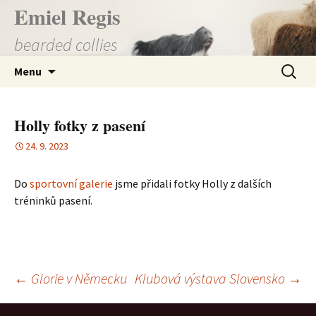
Přejít
Emiel Regis
k
bearded collies
obsahu
webu
Vyhledá
Menu
Holly fotky z pasení
24. 9. 2023
Do
sportovní galerie
jsme přidali fotky Holly z dalších
tréninků pasení.
Navigace
←
Glorie v Německu
Klubová výstava Slovensko
→