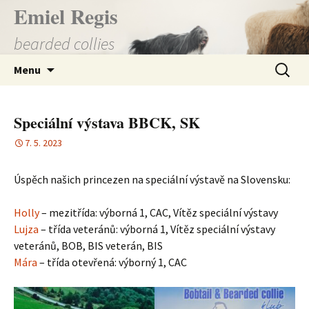
Přejít
Emiel Regis
k
bearded collies
obsahu
webu
Vyhledá
Menu
Speciální výstava BBCK, SK
7. 5. 2023
Úspěch našich princezen na speciální výstavě na Slovensku:
Holly
– mezitřída: výborná 1, CAC, Vítěz speciální výstavy
Lujza
– třída veteránů: výborná 1, Vítěz speciální výstavy
veteránů, BOB, BIS veterán, BIS
Mára
– třída otevřená: výborný 1, CAC