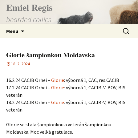
Přejít
Emiel Regis
k
bearded collies
obsahu
webu
Vyhledá
Menu
Glorie šampionkou Moldavska
18. 2. 2024
16.2.24 CACIB Orhei –
Glorie
: výborná 1, CAC, res.CACIB
17.2.24 CACIB Orhei –
Glorie
: výborná 1, CACIB-V, BOV, BIS
veterán
18.2.24 CACIB Orhei –
Glorie
: výborná 1, CACIB-V, BOV, BIS
veterán
Glorie se stala šampionkou a veterán šampionkou
Moldavska. Moc velká gratulace.