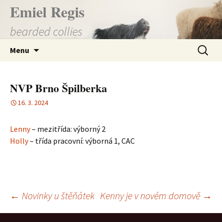
Přejít
Emiel Regis
k
bearded collies
obsahu
webu
Vyhledá
Menu
NVP Brno Špilberka
16. 3. 2024
Lenny
– mezitřída: výborný 2
Holly
– třída pracovní: výborná 1, CAC
Navigace
←
Novinky u štěňátek
Kenny je v novém domově
→