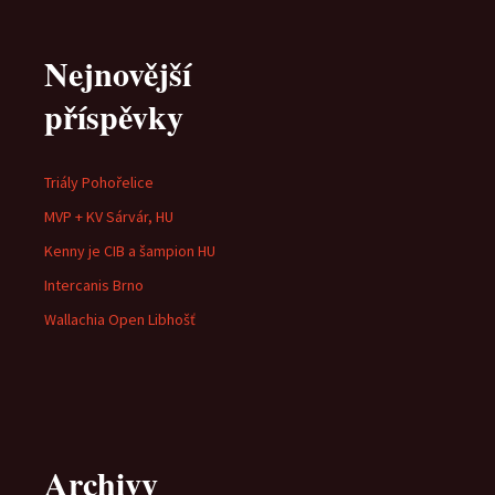
pro
Nejnovější
příspěvky
příspěvky
Triály Pohořelice
MVP + KV Sárvár, HU
Kenny je CIB a šampion HU
Intercanis Brno
Wallachia Open Libhošť
Archivy