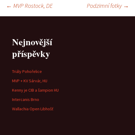
Navigace
←
MVP Rostock, DE
Podzimní fotky
→
pro
Nejnovější
příspěvky
příspěvky
Triály Pohořelice
MVP + KV Sárvár, HU
Kenny je CIB a šampion HU
Intercanis Brno
Wallachia Open Libhošť