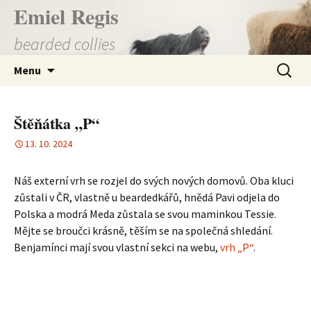
Přejít
Emiel Regis
k
bearded collies
obsahu
webu
Vyhledá
Menu
Štěňátka „P“
13. 10. 2024
Náš externí vrh se rozjel do svých nových domovů. Oba kluci
zůstali v ČR, vlastně u beardedkářů, hnědá Pavi odjela do
Polska a modrá Meda zůstala se svou maminkou Tessie.
Mějte se broučci krásně, těším se na společná shledání.
Benjamínci mají svou vlastní sekci na webu,
vrh „P“
.