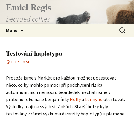
Přejít
Emiel Regis
k
bearded collies
obsahu
webu
Vyhledá
Menu
Testování haplotypů
1. 12. 2024
Protože jsme s Markét pro každou možnost otestovat
něco, co by mohlo pomoci při podchycení rizika
autoimunitních nemocí u beardedek, nechali jsme v
průběhu roku naše benjamínky
Holly
a
Lennyho
otestovat.
Výsledky mají na svých stránkách. Starší holky byly
testovány v rámci výzkumu diverzity haplotypů u plemene.