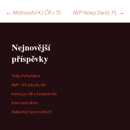
Navigace
←
Mistrovství KJ ČR v TS
NVP Nowy Dwór, PL
→
pro
Nejnovější
příspěvky
příspěvky
Triály Pohořelice
MVP + KV Sárvár, HU
Kenny je CIB a šampion HU
Intercanis Brno
Wallachia Open Libhošť