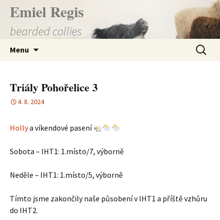
Přejít
Emiel Regis
k
bearded collies
obsahu
webu
Vyhledá
Menu
Triály Pohořelice 3
4. 8. 2024
Holly
a víkendové pasení
Sobota – IHT1: 1.místo/7, výborně
Neděle – IHT1: 1.místo/5, výborně
Tímto jsme zakončily naše působení v IHT1 a příště vzhůru
do IHT2.